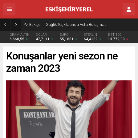
Eskişehir Sağlık Teşkilatında Vefa Buluşması
GRAM ALTIN
DOLAR
EURO
STERLİN
BIST 100
6.660,55
47,7111
55,1881
64,4139
13.779,39
Konuşanlar yeni sezon ne
zaman 2023