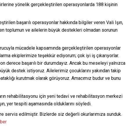
irlerine yönelik gerçekleştirilen operasyonlarda 188 kişinin
rilen başarılı operasyonlar hakkında bilgiler veren Vali Işın,
en toplumun ve ailelerin büyük destekleri olmadan sorunun
turucuyla mücadele kapsamında gerçekleştirilen operasyonlar
arma ekiplerimize teşekkür ediyorum; çok iyi iş çıkarıyorlar.
on derece başarılı bir durumdayız. Ancak bu meseleyi yalnızca
ük destek istiyoruz. Ailelerimiz çocuklarını yakından takip
bataklığı kurutmak olarak görüyoruz. Amacımız budur ve bunu
ın rehabilitasyonu için yeni tedavi ve rehabilitasyon merkezi
şın, yer tespiti aşamasında olduklarını söyledi.
re servis edilmiştir. Bizlerde siz değerli okurlarımıza sunduk.
aber