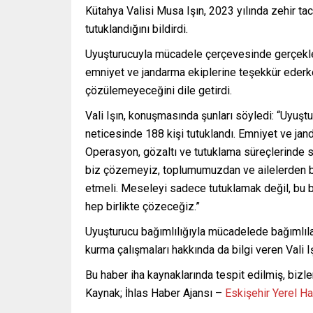
Kütahya Valisi Musa Işın, 2023 yılında zehir tac
tutuklandığını bildirdi.
Uyuşturucuyla mücadele çerçevesinde gerçekleşti
emniyet ve jandarma ekiplerine teşekkür ederk
çözülemeyeceğini dile getirdi.
Vali Işın, konuşmasında şunları söyledi: “Uyuş
neticesinde 188 kişi tutuklandı. Emniyet ve jand
Operasyon, gözaltı ve tutuklama süreçlerinde s
biz çözemeyiz, toplumumuzdan ve ailelerden büy
etmeli. Meseleyi sadece tutuklamak değil, bu 
hep birlikte çözeceğiz.”
Uyuşturucu bağımlılığıyla mücadelede bağımlılar
kurma çalışmaları hakkında da bilgi veren Vali I
Bu haber iha kaynaklarında tespit edilmiş, bizle
Kaynak; İhlas Haber Ajansı –
Eskişehir Yerel H