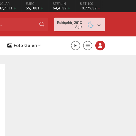
DOLAR
EURO
STERLİN
BIST 100
47,7111
55,1881
64,4139
13.779,39
Eskişehir,
20
°C
Açık
Foto Galeri