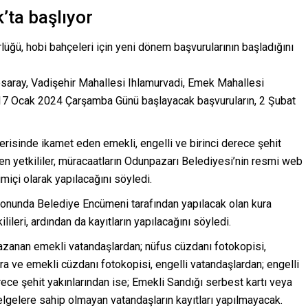
’ta başlıyor
ğü, hobi bahçeleri için yeni dönem başvurularının başladığını
saray, Vadişehir Mahallesi Ihlamurvadi, Emek Mahallesi
 17 Ocak 2024 Çarşamba Günü başlayacak başvuruların, 2 Şubat
içerisinde ikamet eden emekli, engelli ve birinci derece şehit
en yetkililer, müracaatların Odunpazarı Belediyesi’nin resmi web
içi olarak yapılacağını söyledi.
 sonunda Belediye Encümeni tarafından yapılacak olan kura
lileri, ardından da kayıtların yapılacağını söyledi.
kazanan emekli vatandaşlardan; nüfus cüzdanı fotokopisi,
ura ve emekli cüzdanı fotokopisi, engelli vatandaşlardan; engelli
erece şehit yakınlarından ise; Emekli Sandığı serbest kartı veya
belgelere sahip olmayan vatandaşların kayıtları yapılmayacak.