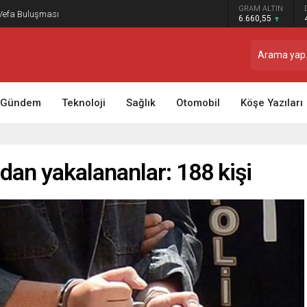
GRAM ALTIN
 Vefa Buluşması
6.660,55
Gündem
Teknoloji
Sağlık
Otomobil
Köşe Yazıları
an yakalananlar: 188 kişi