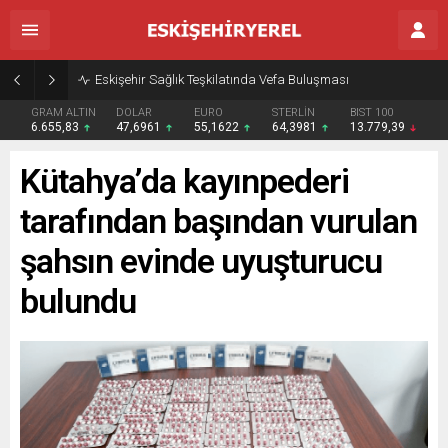
Eskişehir Sağlık Teşkilatında Vefa Buluşması
GRAM ALTIN
DOLAR
EURO
STERLİN
BIST 100
6.655,83
47,6961
55,1622
64,3981
13.779,39
Kütahya’da kayınpederi
tarafından başından vurulan
şahsın evinde uyuşturucu
bulundu