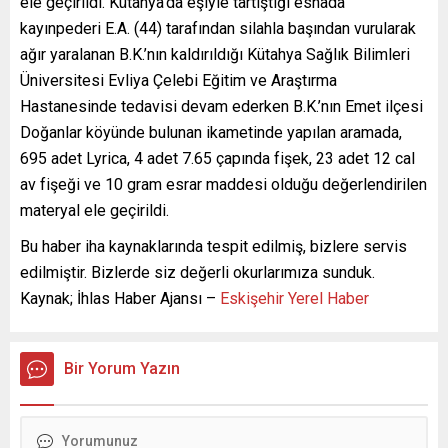
ele geçirildi. Kütahya’da eşiyle tartıştığı esnada
kayınpederi E.A. (44) tarafından silahla başından vurularak
ağır yaralanan B.K.’nın kaldırıldığı Kütahya Sağlık Bilimleri
Üniversitesi Evliya Çelebi Eğitim ve Araştırma
Hastanesinde tedavisi devam ederken B.K.’nın Emet ilçesi
Doğanlar köyünde bulunan ikametinde yapılan aramada,
695 adet Lyrica, 4 adet 7.65 çapında fişek, 23 adet 12 cal
av fişeği ve 10 gram esrar maddesi olduğu değerlendirilen
materyal ele geçirildi.
Bu haber iha kaynaklarında tespit edilmiş, bizlere servis
edilmiştir. Bizlerde siz değerli okurlarımıza sunduk.
Kaynak; İhlas Haber Ajansı –
Eskişehir Yerel Haber
Bir Yorum Yazın