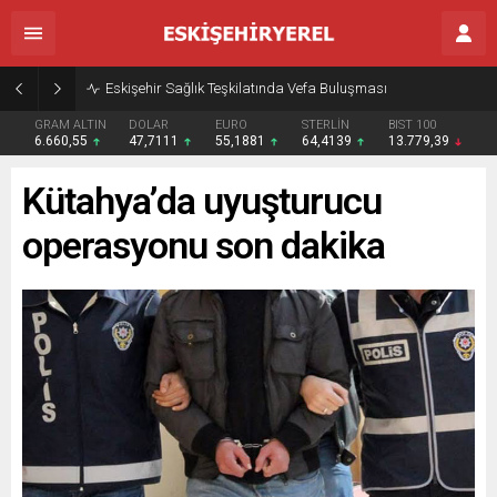
Eskişehir Sağlık Teşkilatında Vefa Buluşması
GRAM ALTIN
DOLAR
EURO
STERLİN
BIST 100
6.660,55
47,7111
55,1881
64,4139
13.779,39
Kütahya’da uyuşturucu
operasyonu son dakika