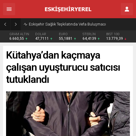
Eskişehir Sağlık Teşkilatında Vefa Buluşması
GRAM ALTIN
DOLAR
EURO
STERLİN
BIST 100
6.660,55
47,7111
55,1881
64,4139
13.779,39
Kütahya’dan kaçmaya
çalışan uyuşturucu satıcısı
tutuklandı