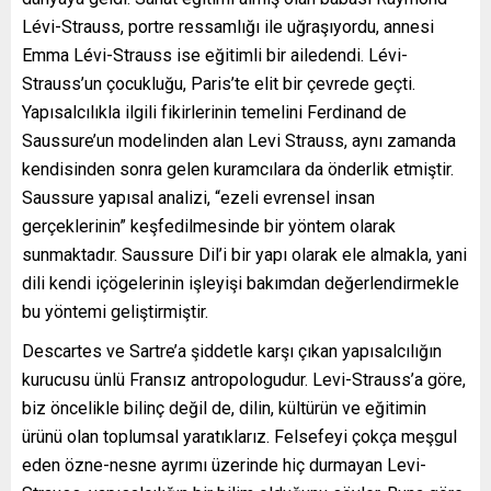
Lévi-Strauss, portre ressamlığı ile uğraşıyordu, annesi
Emma Lévi-Strauss ise eğitimli bir ailedendi. Lévi-
Strauss’un çocukluğu, Paris’te elit bir çevrede geçti.
Yapısalcılıkla ilgili fikirlerinin temelini Ferdinand de
Saussure’un modelinden alan Levi Strauss, aynı zamanda
kendisinden sonra gelen kuramcılara da önderlik etmiştir.
Saussure yapısal analizi, “ezeli evrensel insan
gerçeklerinin” keşfedilmesinde bir yöntem olarak
sunmaktadır. Saussure Dil’i bir yapı olarak ele almakla, yani
dili kendi içögelerinin işleyişi bakımdan değerlendirmekle
bu yöntemi geliştirmiştir.
Descartes ve Sartre’a şiddetle karşı çıkan yapısalcılığın
kurucusu ünlü Fransız antropologudur. Levi-Strauss’a göre,
biz öncelikle bilinç değil de, dilin, kültürün ve eğitimin
ürünü olan toplumsal yaratıklarız. Felsefeyi çokça meşgul
eden özne-nesne ayrımı üzerinde hiç durmayan Levi-