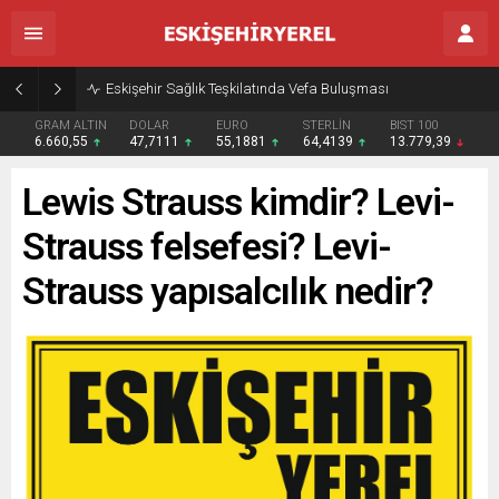
Eskişehir Sağlık Teşkilatında Vefa Buluşması
GRAM ALTIN
DOLAR
EURO
STERLİN
BIST 100
6.660,55
47,7111
55,1881
64,4139
13.779,39
Lewis Strauss kimdir? Levi-
Strauss felsefesi? Levi-
Strauss yapısalcılık nedir?