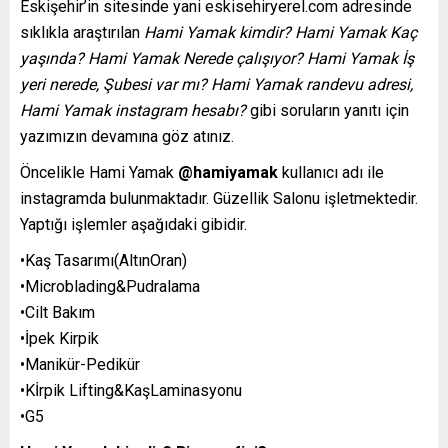
Eskişehir’in sitesinde yani eskisehiryerel.com adresinde
sıklıkla araştırılan
Hami Yamak kimdir? Hami Yamak Kaç
yaşında? Hami Yamak Nerede çalışıyor? Hami Yamak İş
yeri nerede, Şubesi var mı? Hami Yamak randevu adresi,
Hami Yamak instagram hesabı?
gibi soruların yanıtı için
yazımızın devamına göz atınız.
Öncelikle Hami Yamak
@hamiyamak
kullanıcı adı ile
instagramda bulunmaktadır. Güzellik Salonu işletmektedir.
Yaptığı işlemler aşağıdaki gibidir.
•Kaş Tasarımı(AltınOran)
•Microblading&Pudralama
•Cilt Bakım
•İpek Kirpik
•Manikür-Pedikür
•Kİrpik Lifting&KaşLaminasyonu
•G5