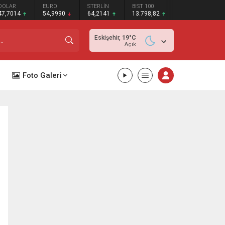
DOLAR
EURO
STERLİN
BIST 100
47,7014
54,9990
64,2141
13.798,82
Eskişehir,
19
°C
Açık
Foto Galeri