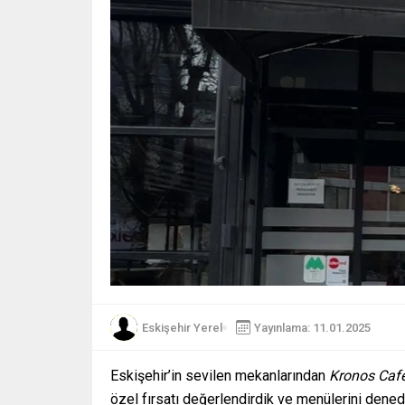
Eskişehir Yerel
Yayınlama: 11.01.2025
Eskişehir’in sevilen mekanlarından
Kronos Caf
özel fırsatı değerlendirdik ve menülerini dened