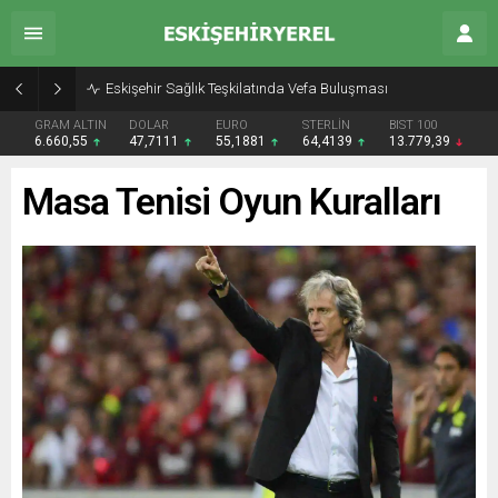
Eskişehir Sağlık Teşkilatında Vefa Buluşması
GRAM ALTIN
DOLAR
EURO
STERLİN
BIST 100
6.660,55
47,7111
55,1881
64,4139
13.779,39
Masa Tenisi Oyun Kuralları