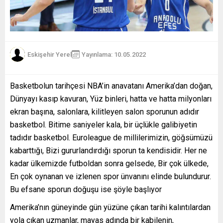
Eskişehir Yerel
Yayınlama: 10.05.2022
Basketbolun tarihçesi NBA’in anavatanı Amerika’dan doğan,
Dünyayı kasıp kavuran, Yüz binleri, hatta ve hatta milyonları
ekran başına, salonlara, kilitleyen salon sporunun adıdır
basketbol. Bitime saniyeler kala, bir üçlükle galibiyetin
tadıdır basketbol. Euroleague de millilerimizin, göğsümüzü
kabarttığı, Bizi gururlandırdığı sporun ta kendisidir. Her ne
kadar ülkemizde futboldan sonra gelsede, Bir çok ülkede,
En çok oynanan ve izlenen spor ünvanını elinde bulundurur.
Bu efsane sporun doğuşu ise şöyle başlıyor
Amerika’nın güneyinde gün yüzüne çıkan tarihi kalıntılardan
yola çıkan uzmanlar, mayas adında bir kabilenin,