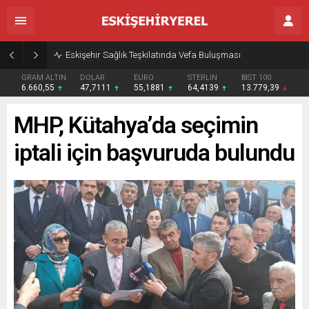
Eskişehir Sağlık Teşkilatında Vefa Buluşması
GRAM ALTIN
DOLAR
EURO
STERLİN
BIST 100
6.660,55
47,7111
55,1881
64,4139
13.779,39
MHP, Kütahya’da seçimin
iptali için başvuruda bulundu