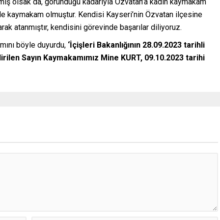
ş olsak da, göründüğü kadarıyla Özvatan’a kadın kaymakam
ile kaymakam olmuştur. Kendisi Kayseri’nin Özvatan ilçesine
rak atanmıştır, kendisini görevinde başarılar diliyoruz.
mını böyle duyurdu,
‘İçişleri Bakanlığının 28.09.2023 tarihli
irilen Sayın Kaymakamımız Mine KURT, 09.10.2023 tarihi