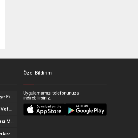
Özel Bildirim
Uygulamamızı telefonunuza
Eskişehir’in Altın Kızları Türkiye Finalleri Yolunda!
indirebilirsiniz.
Eskişehir Sağlık Teşkilatında Vefa Buluşması
Eskişehir’in Yeni Döner Noktası MOGAF Döner Hizmete Açıldı
Eskişehir’de Yeni Güzellik Merkezi Açıldı: Kıymet Önder Güzellik Merkezi Cilt bakım