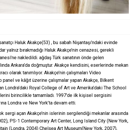
 sanatçı Haluk Akakçe(53) , bu sabah Nişantaşı’ndaki evinde
adar yalnız bırakmadığı Haluk Akakçe’nin cenazesi, gerekli
anesi’ne nakledildi. ağdaş Türk sanatının önde gelen
ında Ankara’da doğmuştur. Akakçe kendisini, eserlerinde mekan
racı olarak tanımlıyor. Akakçe’nin çalışmaları Video
şap panel ve kâğıt üzerine çalışmalar yapan Akakçe, Bilkent
dan Londra’daki Royal College of Art ve Amerika’daki The School
rini birincilikle tamamladı. 1997’de ilk kişisel sergisini
ına Londra ve New York’ta devam etti.
 sergi açan Akakçe’nin islerinin sergilendiği mekanlar arasında
2), PS-1 Contemporary Art Center, Long Island City (New York,
tain (Londra, 2004) Chelsea Art Museum(New York, 2007),