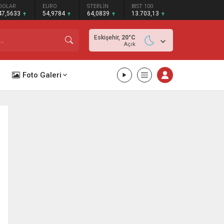
DOLAR
EURO
STERLİN
BIST 100
47,5633
54,9784
64,0839
13.703,13
Eskişehir,
20
°C
Açık
Foto Galeri