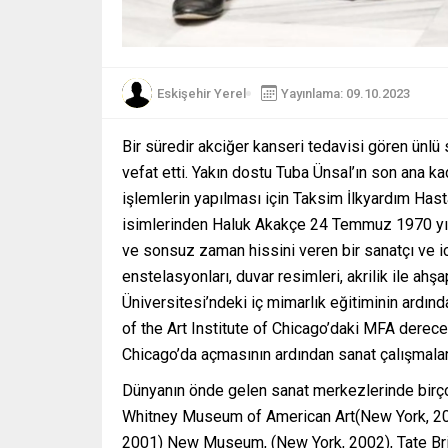
Eskişehir Yerel
Yayınlama: 09.10.2023
Bir süredir akciğer kanseri tedavisi gören ünlü
vefat etti. Yakın dostu Tuba Ünsal’ın son ana k
işlemlerin yapılması için Taksim İlkyardım Hast
isimlerinden Haluk Akakçe 24 Temmuz 1970 yıl
ve sonsuz zaman hissini veren bir sanatçı ve ic
enstelasyonları, duvar resimleri, akrilik ile ah
Üniversitesi’ndeki iç mimarlık eğitiminin ardın
of the Art Institute of Chicago’daki MFA derecele
Chicago’da açmasının ardından sanat çalışmalar
Dünyanın önde gelen sanat merkezlerinde birçok
Whitney Museum of American Art(New York, 200
2001) New Museum, (New York, 2002), Tate Bri