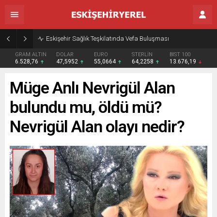
Eskişehir Sağlık Teşkilatında Vefa Buluşması
GRAM ALTIN
DOLAR
EURO
STERLİN
BIST 100
6.528,76
47,5952
55,0664
64,2258
13.676,19
Müge Anlı Nevrigül Alan
bulundu mu, öldü mü?
Nevrigül Alan olayı nedir?