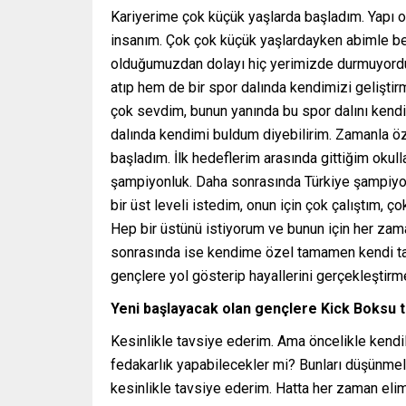
Kariyerime çok küçük yaşlarda başladım. Yapı ola
insanım. Çok çok küçük yaşlardayken abimle ber
olduğumuzdan dolayı hiç yerimizde durmuyordu
atıp hem de bir spor dalında kendimizi gelişt
çok sevdim, bunun yanında bu spor dalını kendi
dalında kendimi buldum diyebilirim. Zamanla
başladım. İlk hedeflerim arasında gittiğim okul
şampiyonluk. Daha sonrasında Türkiye şampiyonl
bir üst leveli istedim, onun için çok çalıştım, ç
Hep bir üstünü istiyorum ve bunun için her za
sonrasında ise kendime özel tamamen kendi tarz
gençlere yol gösterip hayallerini gerçekleştirm
Yeni başlayacak olan gençlere Kick Boksu 
Kesinlikle tavsiye ederim. Ama öncelikle kendil
fedakarlık yapabilecekler mi? Bunları düşünmele
kesinlikle tavsiye ederim. Hatta her zaman eli