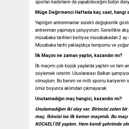
sporları kadınların da yapabileceğini bütün dü
Müge Değirmenci Haftada kaç saat, hangi 
Yaptığım antrenmanlar sürekli değişkenlik gös
antrenman yapmaya çalışıyorum. Genellikle ak
müsabaka tarihleri belliyse müsabakadan 2 ay 
Müsabaka tarihi yaklaştıkça tempomu ve yoğun
İlk Maçını ne zaman yaptın, kazandın mı?
İlk maçımı çok küçük yaşlarda yaptım ve tam an
söylemek isterim. Uluslararası Balkan şampiy
olmuştum. Bu benim ve milli sporcu kariyerim i
ömür boyunca aklımdan çıkmayacak.
Unutamadığın maç hangisi, kazandın mı?
Unutamadığım iki olay var. Birincisi zaten bi
maç. İkincisi ise ilk kemer maçımdı. Bu ma
KOCAELİ’DE yaptım. Hem kendi şehrimde olm