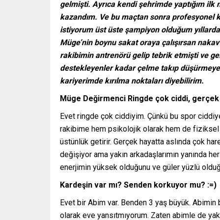
gelmişti. Ayrıca kendi şehrimde yaptığım il
kazandım. Ve bu maçtan sonra profesyonel k
istiyorum üst üste şampiyon olduğum yıllard
Müge’nin boynu sakat oraya çalışırsan nakavt
rakibimin antrenörü gelip tebrik etmişti ve 
destekleyenler kadar çelme takıp düşürmeye 
kariyerimde kırılma noktaları diyebilirim.
Müge Değirmenci Ringde çok ciddi, gerçek 
Evet ringde çok ciddiyim. Çünkü bu spor ciddiye
rakibime hem psikolojik olarak hem de fizikse
üstünlük getirir. Gerçek hayatta aslında çok hare
değişiyor ama yakın arkadaşlarımın yanında her
enerjimin yüksek olduğunu ve güler yüzlü oldu
Kardeşin var mı? Senden korkuyor mu? :=)
Evet bir Abim var. Benden 3 yaş büyük. Abimin
olarak eve yansıtmıyorum. Zaten abimle de yak