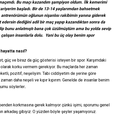
k maçımdı. Bu maçı kazandım şampiyon oldum. İlk kemerimi
ariyerim başladı. Bir de 13-14 yaşlarımdan bahsetmek
a antrenörümün oğlunun nişanlısı rakibimin yanına giderek
 edersin dediğini adil bir maç yapıp kazandıktan sonra da
gelip bunu anlatmıştı bana çok üzülmüştüm ama bu yolda sevip
çalışan insanlarla dolu. Yani bu üç olay benim spor
hayatta nasıl?
t, güç ve biraz da güç gösterisi isteyen bir spor. Karşımdaki
l olarak korku vermem gerekiyor. Bu maçlarda her zaman
ketli, pozitif, neşeliyim. Tabi ciddiyetim de yerine göre
 zaman daha neşeli ve kıpır kıpırım. Genelde de insanlar benim
ğumu söylerler
.
 benden korkmasına gerek kalmıyor çünkü işimi, sporumu genel
ın arkadaş gibiyiz. O yüzden böyle şeyler yaşamıyoruz.