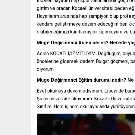
itibaren hayatım hep spor salonlarında geçti o
gittim ve oradan Kocaeli üniversitesi beden eği
Hayallerim arasında hep şampiyon olup profes
kendimi geliştirmeye devam edeceğim ben kickb
olabileceğimizi kanıtlamış bir sporcuyum ve b
Müge Değirmenci Aslen nereli? Nerede yaş
Aslen KOCAELİ/İZMİTLİYİM. Doğduğum, büyüdüğü
öncelerine gidersek dedem Bulgar göçmeni, b
diyorum.
Müge Değirmenci Eğitim durumu nedir? Ne
Evet okumaya devam ediyorum. Liseyi de bura
Şu an üniversite okuyorum. Kocaeli Üniversites
Sınıfım. Hem iş hem okul aynı anda yürütüyorum