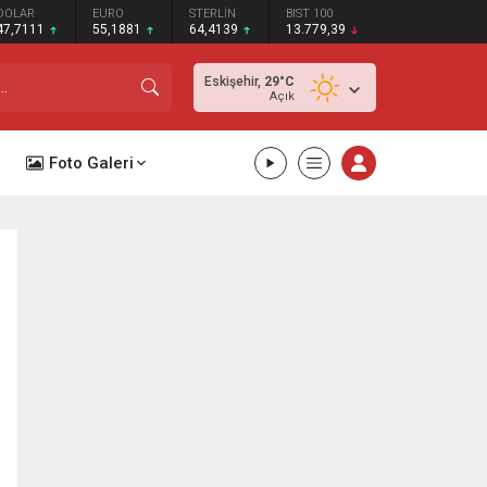
DOLAR
EURO
STERLİN
BIST 100
47,7111
55,1881
64,4139
13.779,39
Eskişehir,
29
°C
Açık
Foto Galeri