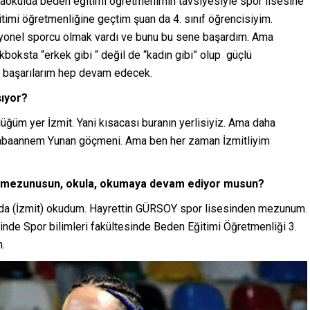
rtaokulda beden eğitimi öğretmenimin tavsiyesiyle spor lisesine
timi öğretmenliğine geçtim şuan da 4. sınıf öğrencisiyim.
yonel sporcu olmak vardı ve bunu bu sene başardım. Ama
oksta “erkek gibi “ değil de “kadın gibi” olup güçlü
u başarılarım hep devam edecek.
ıyor?
m yer İzmit. Yani kısacası buranın yerlisiyiz. Ama daha
abaannem Yunan göçmeni. Ama ben her zaman İzmitliyim
 mezunusun, okula, okumaya devam ediyor musun?
da (İzmit) okudum. Hayrettin GÜRSOY spor lisesinden mezunum.
inde Spor bilimleri fakültesinde Beden Eğitimi Öğretmenliği 3.
.