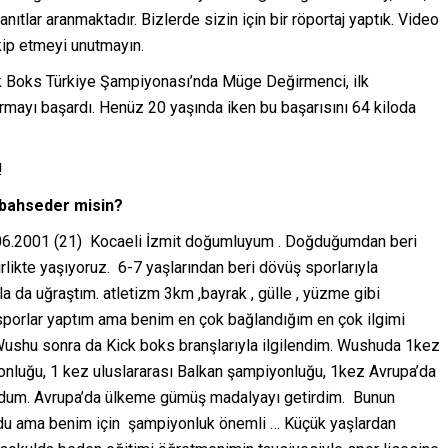
anıtlar aranmaktadır. Bizlerde sizin için bir röportaj yaptık. Video
kip etmeyi unutmayın.
 Boks Türkiye Şampiyonası’nda Müge Değirmenci, ilk
rmayı başardı. Henüz 20 yaşında iken bu başarısını 64 kiloda
!
 bahseder misin?
06.2001 (21) Kocaeli İzmit doğumluyum . Doğduğumdan beri
likte yaşıyoruz. 6-7 yaşlarından beri dövüş sporlarıyla
a da uğraştım. atletizm 3km ,bayrak , gülle , yüzme gibi
ı sporlar yaptım ama benim en çok bağlandığım en çok ilgimi
Wushu sonra da Kick boks branşlarıyla ilgilendim. Wushuda 1kez
onluğu, 1 kez uluslararası Balkan şampiyonluğu, 1kez Avrupa’da
oldum. Avrupa’da ülkeme gümüş madalyayı getirdim. Bunun
oldu ama benim için şampiyonluk önemli … Küçük yaşlardan