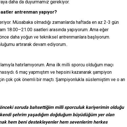
nyaya daha da duyurmamız gerekiyor.
saatler antrenman yapıyor?
teriyor. Müsabaka olmadığı zamanlarda haftada en az 2-3 gün
şam 18.00—21.00 saatleri arasında yapıyorum. Ama eğer
önce daha yoğun ve tekniksel antrenmanlara başlıyorum.
luğumu artırarak devam ediyorum..
lamıyla hatırlamıyorum. Ama ilk milli sporcu olduğum maçı
onasıydı. 6 maç yapmıştım ve hepsini kazanarak şampiyon
çin çok çok önemli bir maçtı. Şampiyonlukla süslemiştim ve o an
r önceki soruda bahsettiğim milli sporculuk kariyerimin olduğu
çı kendi şehrim yaşadığım doğduğum büyüdüğüm yer olan
ak hem beni destekleyenler hem sevenlerim herkes