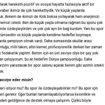
rak hareketli pozitif ve sosyal hayatta fazlasıyla aktif bir
aber ikimiz de çok hareketliydik. Ve küçük yaşlarda
k. Annem de ikimizi de Kick boksa yollayarak hem enerjimizi
irmemizi istedi. Ben de küçük yaşta olmama rağmen bu sporu çok
mle özdeşleştirdim ve çok çok ayrı bir bağ kurdum. Yani bu spor
 özümsedim ve küçük yaşlarda kendime hedefler koymaya
larda şampiyon olmak vardı. Daha sonrasında okullar arası
uğu, milli takım, altın kemer, profesyonellik derken her zaman
ok fedakarlık yaptım. Benim için en üst seviye diye bir şey yok.
man çalışıyorum. Şu an hedefim Dünya şampiyonluğu. Daha
ımı yansıtacak bir spor salonu açarak benim gibi azimli istekli
ek.
tavsiye eder misin?
eri istiyor mu? Bu spor ile özdeşleşebilirler mi? Bu spor için
ri gerekir. Eğer bunları tamamlayabiliyorlarsa kesinlikle ve
mden geldiğince de destek olmaya çalışırım. Çünkü böyle