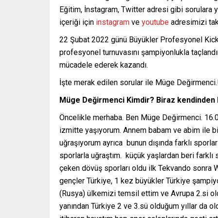
Eğitim, İnstagram, Twitter adresi gibi sorulara y
içeriği için
instagram
ve
youtube
adresimizi ta
22 Şubat 2022 günü Büyükler Profesyonel Kick
profesyonel turnuvasını şampiyonlukla taçlandı
mücadele ederek kazandı.
İşte merak edilen sorular ile Müge Değirmenci.
Müge Değirmenci Kimdir? Biraz kendinden
Öncelikle merhaba. Ben Müge Değirmenci. 16.
izmitte yaşıyorum. Annem babam ve abim ile bir
uğraşıyorum ayrıca bunun dışında farklı sporlarl
sporlarla uğraştım. küçük yaşlardan beri farkl
çeken dövüş sporları oldu ilk Tekvando sonra 
gençler Türkiye, 1 kez büyükler Türkiye şampiy
(Rusya) ülkemizi temsil ettim ve Avrupa 2.si 
yanından Türkiye 2 ve 3.sü olduğum yıllar da 