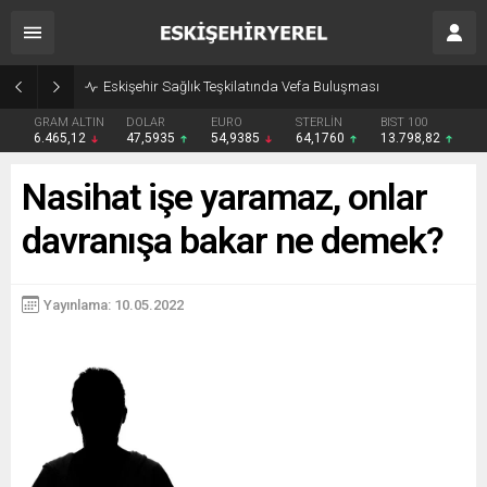
Eskişehir Sağlık Teşkilatında Vefa Buluşması
GRAM ALTIN
DOLAR
EURO
STERLİN
BIST 100
6.465,12
47,5935
54,9385
64,1760
13.798,82
Nasihat işe yaramaz, onlar
davranışa bakar ne demek?
Yayınlama: 10.05.2022