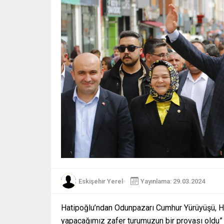
Eskişehir Yerel
Yayınlama: 29.03.2024
Hatipoğlu’ndan Odunpazarı Cumhur Yürüyüşü, Ha
yapacağımız zafer turumuzun bir provası oldu”