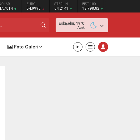
DOLAR
EURO
STERLİN
BIST 100
47,7014
54,9990
64,2141
13.798,82
Eskişehir,
19
°C
Açık
Foto Galeri