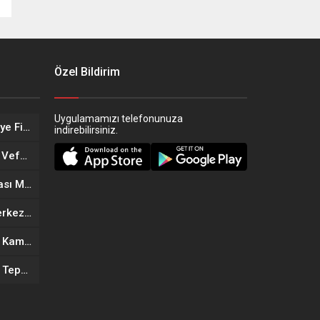
Özel Bildirim
Uygulamamızı telefonunuza
Eskişehir’in Altın Kızları Türkiye Finalleri Yolunda!
indirebilirsiniz.
Eskişehir Sağlık Teşkilatında Vefa Buluşması
Eskişehir’in Yeni Döner Noktası MOGAF Döner Hizmete Açıldı
Eskişehir’de Yeni Güzellik Merkezi Açıldı: Kıymet Önder Güzellik Merkezi Cilt bakım
Anneler Günü’ne Özel Büyük Kampanya: Goldes Kuyumculuk’ta İndirim ve Hediye Fırsatı
Eskişehir’de Mahallede Koku Tepkisi: Vatandaşlar Çözüm Bekliyor