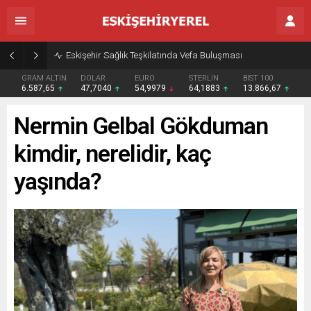
Eskişehir Sağlık Teşkilatında Vefa Buluşması
GRAM ALTIN
DOLAR
EURO
STERLİN
BIST 100
6.587,65
47,7040
54,9979
64,1883
13.866,67
Nermin Gelbal Gökduman
kimdir, nerelidir, kaç
yaşında?