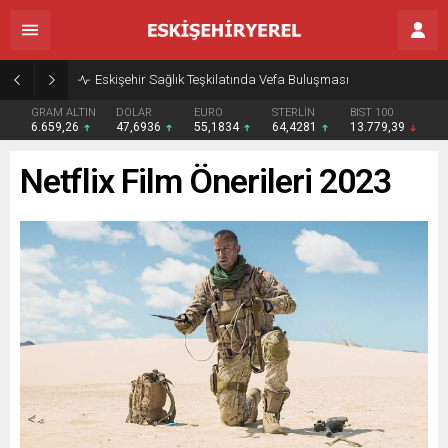
Eskişehir Sağlık Teşkilatında Vefa Buluşması
GRAM ALTIN
DOLAR
EURO
STERLİN
BIST 100
6.659,26
47,6936
55,1834
64,4281
13.779,39
Netflix Film Önerileri 2023