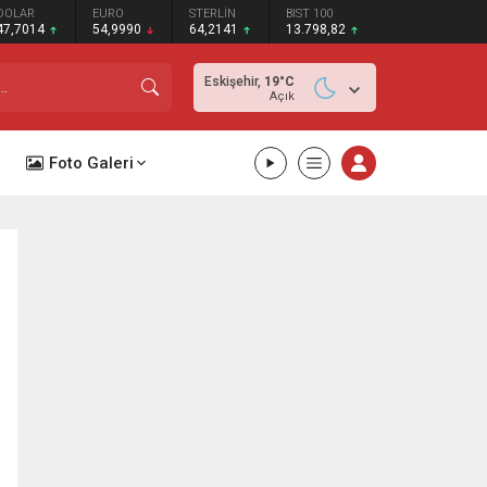
DOLAR
EURO
STERLİN
BIST 100
47,7014
54,9990
64,2141
13.798,82
Eskişehir,
19
°C
Açık
Foto Galeri