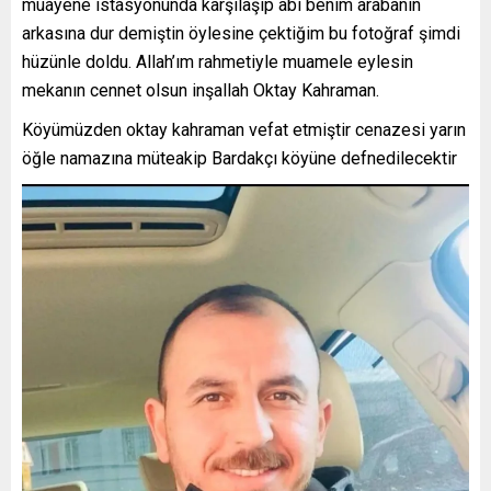
muayene istasyonunda karşılaşıp abi benim arabanın
arkasına dur demiştin öylesine çektiğim bu fotoğraf şimdi
hüzünle doldu. Allah’ım rahmetiyle muamele eylesin
mekanın cennet olsun inşallah Oktay Kahraman.
Köyümüzden oktay kahraman vefat etmiştir cenazesi yarın
öğle namazına müteakip Bardakçı köyüne defnedilecektir