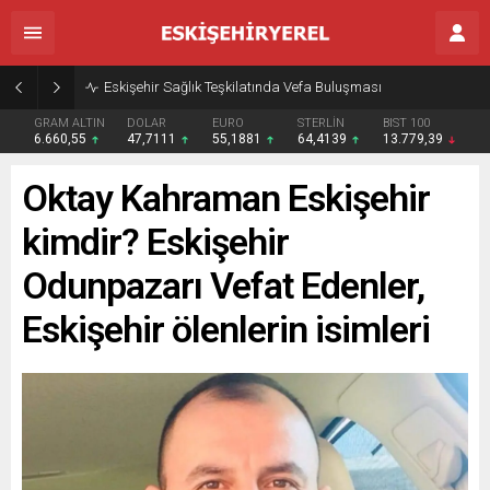
Eskişehir Sağlık Teşkilatında Vefa Buluşması
GRAM ALTIN
DOLAR
EURO
STERLİN
BIST 100
6.660,55
47,7111
55,1881
64,4139
13.779,39
Oktay Kahraman Eskişehir
kimdir? Eskişehir
Odunpazarı Vefat Edenler,
Eskişehir ölenlerin isimleri