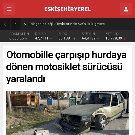
Eskişehir Sağlık Teşkilatında Vefa Buluşması
GRAM ALTIN
DOLAR
EURO
STERLİN
BIST 100
6.660,55
47,7111
55,1881
64,4139
13.779,39
Otomobille çarpışıp hurdaya
dönen motosiklet sürücüsü
yaralandı