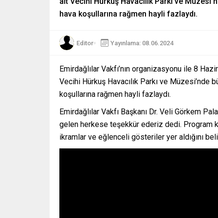
ait Vecihi Hürkuş Havacılık Parkı ve Müzesi’n
hava koşullarına rağmen hayli fazlaydı.
Editor
Yayınlama: 08.06.2024
Emirdağlılar Vakfı’nın organizasyonu ile 8 Haz
Vecihi Hürkuş Havacılık Parkı ve Müzesi’nde büy
koşullarına rağmen hayli fazlaydı.
Emirdağlılar Vakfı Başkanı Dr. Veli Görkem Pala
gelen herkese teşekkür ederiz dedi. Program ka
ikramlar ve eğlenceli gösteriler yer aldığını bel