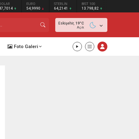
DOLAR
EURO
STERLİN
BIST 100
47,7014
54,9990
64,2141
13.798,82
Eskişehir,
19
°C
Açık
Foto Galeri