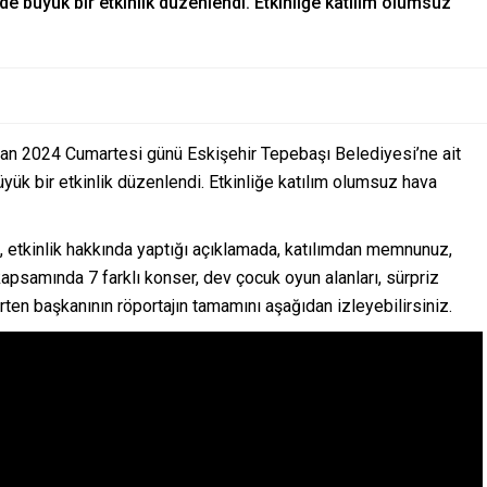
de büyük bir etkinlik düzenlendi. Etkinliğe katılım olumsuz
iran 2024 Cumartesi günü Eskişehir Tepebaşı Belediyesi’ne ait
ük bir etkinlik düzenlendi. Etkinliğe katılım olumsuz hava
, etkinlik hakkında yaptığı açıklamada, katılımdan memnunuz,
psamında 7 farklı konser, dev çocuk oyun alanları, sürpriz
irten başkanının röportajın tamamını aşağıdan izleyebilirsiniz.