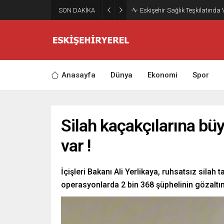
SON DAKİKA
Eskişehir Sağlık Teşkilatında
Anasayfa
Dünya
Ekonomi
Spor
Silah kaçakçılarına büy
var !
İçişleri Bakanı Ali Yerlikaya, ruhsatsız silah
operasyonlarda 2 bin 368 şüphelinin gözaltına