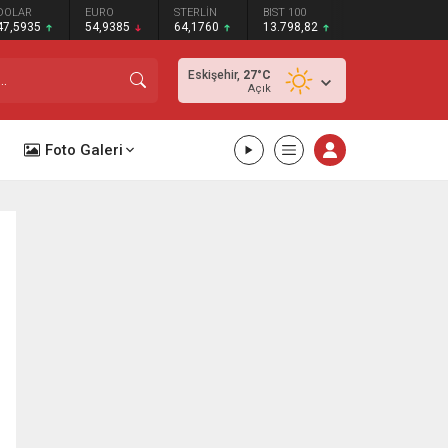
DOLAR
EURO
STERLİN
BIST 100
47,5935
54,9385
64,1760
13.798,82
Eskişehir,
27
°C
Açık
Foto Galeri