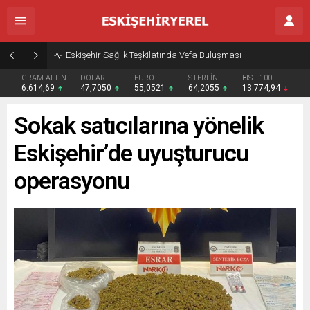
Eskişehir Sağlık Teşkilatında Vefa Buluşması
GRAM ALTIN
DOLAR
EURO
STERLİN
BIST 100
6.614,69
47,7050
55,0521
64,2055
13.774,94
Sokak satıcılarına yönelik
Eskişehir’de uyuşturucu
operasyonu