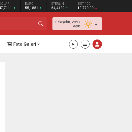
DOLAR
EURO
STERLİN
BIST 100
47,7111
55,1881
64,4139
13.779,39
Eskişehir,
29
°C
Açık
Foto Galeri