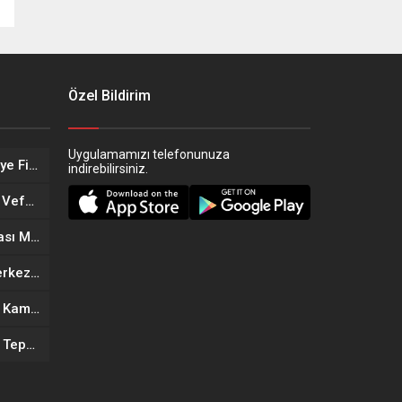
Özel Bildirim
Uygulamamızı telefonunuza
Eskişehir’in Altın Kızları Türkiye Finalleri Yolunda!
indirebilirsiniz.
Eskişehir Sağlık Teşkilatında Vefa Buluşması
Eskişehir’in Yeni Döner Noktası MOGAF Döner Hizmete Açıldı
Eskişehir’de Yeni Güzellik Merkezi Açıldı: Kıymet Önder Güzellik Merkezi Cilt bakım
Anneler Günü’ne Özel Büyük Kampanya: Goldes Kuyumculuk’ta İndirim ve Hediye Fırsatı
Eskişehir’de Mahallede Koku Tepkisi: Vatandaşlar Çözüm Bekliyor