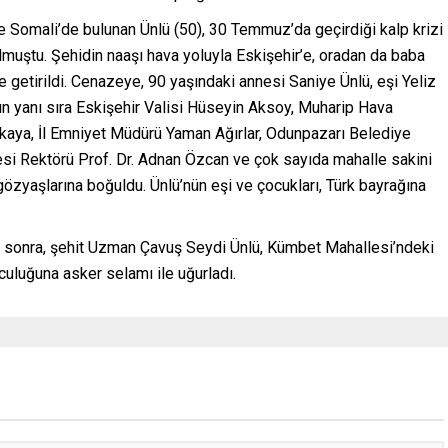
 Somali’de bulunan Ünlü (50), 30 Temmuz’da geçirdiği kalp krizi
lmuştu. Şehidin naaşı hava yoluyla Eskişehir’e, oradan da baba
 getirildi. Cenazeye, 90 yaşındaki annesi Saniye Ünlü, eşi Yeliz
ün yanı sıra Eskişehir Valisi Hüseyin Aksoy, Muharip Hava
aya, İl Emniyet Müdürü Yaman Ağırlar, Odunpazarı Belediye
esi Rektörü Prof. Dr. Adnan Özcan ve çok sayıda mahalle sakini
, gözyaşlarına boğuldu. Ünlü’nün eşi ve çocukları, Türk bayrağına
an sonra, şehit Uzman Çavuş Seydi Ünlü, Kümbet Mahallesi’ndeki
lculuğuna asker selamı ile uğurladı.