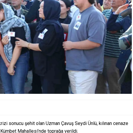
 krizi sonucu şehit olan Uzman Çavuş Seydi Ünlü, kılınan cenaze
 Kümbet Mahallesi’nde toprağa verildi.