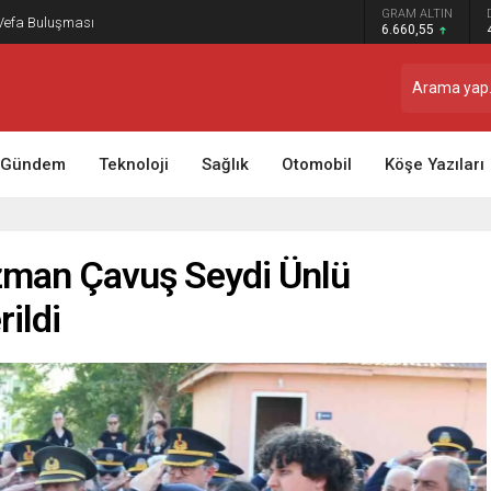
GRAM ALTIN
 Vefa Buluşması
6.660,55
Gündem
Teknoloji
Sağlık
Otomobil
Köşe Yazıları
Uzman Çavuş Seydi Ünlü
rildi