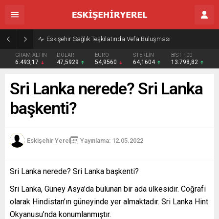
Eskişehir Sağlık Teşkilatında Vefa Buluşması
GRAM ALTIN
DOLAR
EURO
STERLİN
BIST 100
6.493,17
47,5929
54,9560
64,1604
13.798,82
Sri Lanka nerede? Sri Lanka
başkenti?
Eskişehir Yerel
Yayınlama: 12.05.2022
Sri Lanka nerede? Sri Lanka başkenti?
Sri Lanka, Güney Asya’da bulunan bir ada ülkesidir. Coğrafi
olarak Hindistan’ın güneyinde yer almaktadır. Sri Lanka Hint
Okyanusu’nda konumlanmıştır.