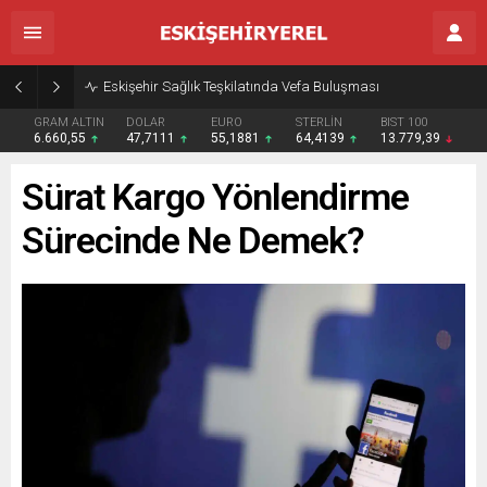
Eskişehir Sağlık Teşkilatında Vefa Buluşması
GRAM ALTIN
DOLAR
EURO
STERLİN
BIST 100
6.660,55
47,7111
55,1881
64,4139
13.779,39
Sürat Kargo Yönlendirme
Sürecinde Ne Demek?