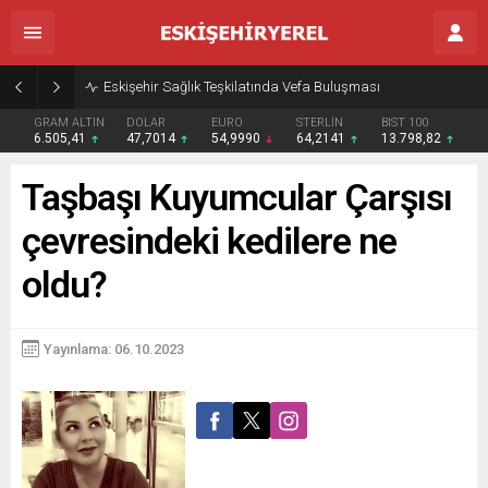
Eskişehir Sağlık Teşkilatında Vefa Buluşması
GRAM ALTIN
DOLAR
EURO
STERLİN
BIST 100
6.505,41
47,7014
54,9990
64,2141
13.798,82
Taşbaşı Kuyumcular Çarşısı
çevresindeki kedilere ne
oldu?
Yayınlama: 06.10.2023