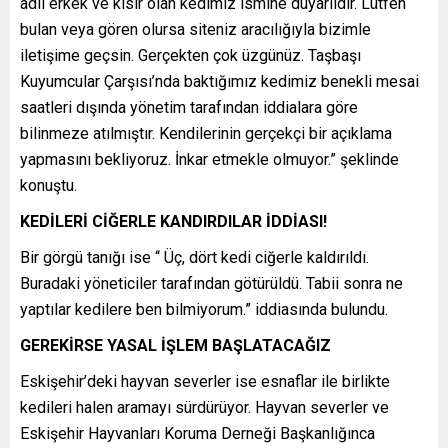
adlı erkek ve kısır olan kedimiz ismine duyarlıdır. Lütfen
bulan veya gören olursa siteniz aracılığıyla bizimle
iletişime geçsin. Gerçekten çok üzgünüz. Taşbaşı
Kuyumcular Çarşısı’nda baktığımız kedimiz benekli mesai
saatleri dışında yönetim tarafından iddialara göre
bilinmeze atılmıştır. Kendilerinin gerçekçi bir açıklama
yapmasını bekliyoruz. İnkar etmekle olmuyor.” şeklinde
konuştu.
KEDİLERİ CİĞERLE KANDIRDILAR İDDİASI!
Bir görgü tanığı ise “ Üç, dört kedi ciğerle kaldırıldı.
Buradaki yöneticiler tarafından götürüldü. Tabii sonra ne
yaptılar kedilere ben bilmiyorum.” iddiasında bulundu.
GEREKİRSE YASAL İŞLEM BAŞLATACAĞIZ
Eskişehir’deki hayvan severler ise esnaflar ile birlikte
kedileri halen aramayı sürdürüyor. Hayvan severler ve
Eskişehir Hayvanları Koruma Derneği Başkanlığınca