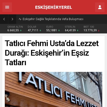
Eskişehir Sağlık Teşkilatında Vefa Buluşması
GRAM ALTIN
DOLAR
EURO
STERLİN
BIST 100
6.660,55
47,7111
55,1881
64,4139
13.779,39
Tatlıcı Fehmi Usta’da Lezzet
Durağı: Eskişehir’in Eşsiz
Tatları