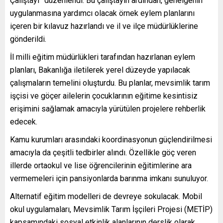
Çalıştayı” düzenlendi. Bu çalıştayın ardından, genelgenin
uygulanmasına yardımcı olacak örnek eylem planlarını
içeren bir kılavuz hazırlandı ve il ve ilçe müdürlüklerine
gönderildi.
İl milli eğitim müdürlükleri tarafından hazırlanan eylem
planları, Bakanlığa iletilerek yerel düzeyde yapılacak
çalışmaların temelini oluşturdu. Bu planlar, mevsimlik tarım
işçisi ve göçer ailelerin çocuklarının eğitime kesintisiz
erişimini sağlamak amacıyla yürütülen projelere rehberlik
edecek.
Kamu kurumları arasındaki koordinasyonun güçlendirilmesi
amacıyla da çeşitli tedbirler alındı. Özellikle göç veren
illerde ortaokul ve lise öğrencilerinin eğitimlerine ara
vermemeleri için pansiyonlarda barınma imkanı sunuluyor.
Alternatif eğitim modelleri de devreye sokulacak. Mobil
okul uygulamaları, Mevsimlik Tarım İşçileri Projesi (METİP)
kapsamındaki sosyal etkinlik alanlarının derslik olarak