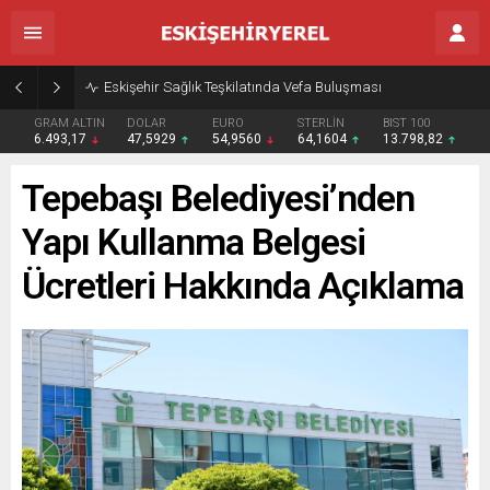
Eskişehir Sağlık Teşkilatında Vefa Buluşması
GRAM ALTIN
DOLAR
EURO
STERLİN
BIST 100
6.493,17
47,5929
54,9560
64,1604
13.798,82
Tepebaşı Belediyesi’nden
Yapı Kullanma Belgesi
Ücretleri Hakkında Açıklama