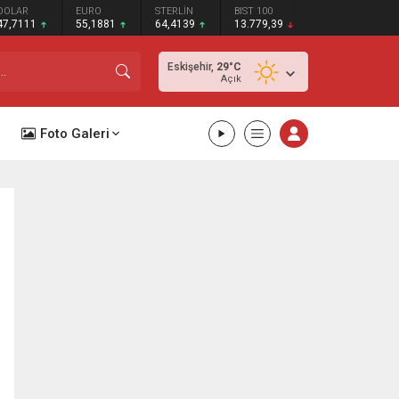
DOLAR
EURO
STERLİN
BIST 100
47,7111
55,1881
64,4139
13.779,39
Eskişehir,
29
°C
Açık
Foto Galeri