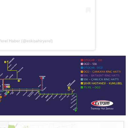
Yerel Haber (@eskisehiryerel)