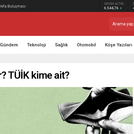
GRAM ALTIN
 Vefa Buluşması
6.544,76
Gündem
Teknoloji
Sağlık
Otomobil
Köşe Yazıları
r? TÜİK kime ait?