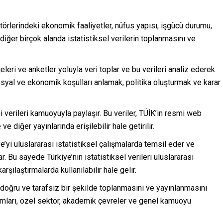
ektörlerindeki ekonomik faaliyetler, nüfus yapısı, işgücü durumu,
ve diğer birçok alanda istatistiksel verilerin toplanmasını ve
jeleri ve anketler yoluyla veri toplar ve bu verileri analiz ederek
 sosyal ve ekonomik koşulları anlamak, politika oluşturmak ve karar
ği verileri kamuoyuyla paylaşır. Bu veriler, TÜİK’in resmi web
ve diğer yayınlarında erişilebilir hale getirilir.
iye’yi uluslararası istatistiksel çalışmalarda temsil eder ve
par. Bu sayede Türkiye’nin istatistiksel verileri uluslararası
arşılaştırmalarda kullanılabilir hale gelir.
r, doğru ve tarafsız bir şekilde toplanmasını ve yayınlanmasını
rumları, özel sektör, akademik çevreler ve genel kamuoyu