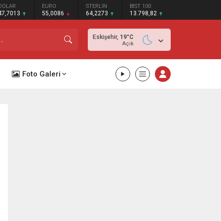
DOLAR
EURO
STERLİN
BIST 100
47,7013
55,0086
64,2273
13.798,82
Eskişehir,
19
°C
Açık
Foto Galeri