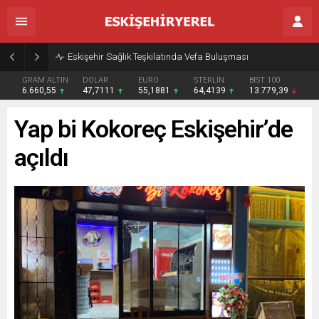
Eskişehir Sağlık Teşkilatında Vefa Buluşması
GRAM ALTIN
DOLAR
EURO
STERLİN
BIST 100
6.660,55
47,7111
55,1881
64,4139
13.779,39
Yap bi Kokoreç Eskişehir’de
açıldı