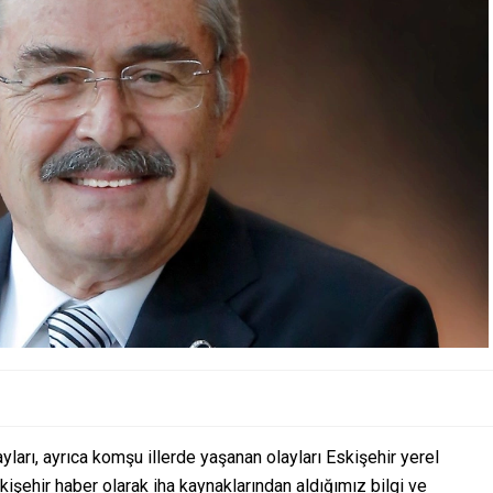
yları, ayrıca komşu illerde yaşanan olayları Eskişehir yerel
şehir haber olarak iha kaynaklarından aldığımız bilgi ve