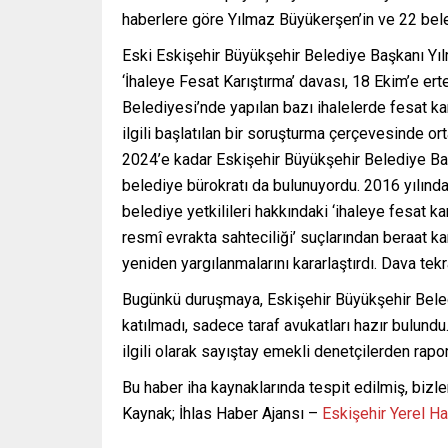
haberlere göre Yılmaz Büyükerşen’in ve 22 beled
Eski Eskişehir Büyükşehir Belediye Başkanı Yıl
‘İhaleye Fesat Karıştırma’ davası, 18 Ekim’e er
Belediyesi’nde yapılan bazı ihalelerde fesat k
ilgili başlatılan bir soruşturma çerçevesinde orta
2024’e kadar Eskişehir Büyükşehir Belediye Ba
belediye bürokratı da bulunuyordu. 2016 yılınd
belediye yetkilileri hakkındaki ‘ihaleye fesat ka
resmî evrakta sahteciliği’ suçlarından beraat ka
yeniden yargılanmalarını kararlaştırdı. Dava t
Bugünkü duruşmaya, Eskişehir Büyükşehir Bele
katılmadı, sadece taraf avukatları hazır bulundu
ilgili olarak sayıştay emekli denetçilerden rapo
Bu haber iha kaynaklarında tespit edilmiş, bizle
Kaynak; İhlas Haber Ajansı –
Eskişehir Yerel H