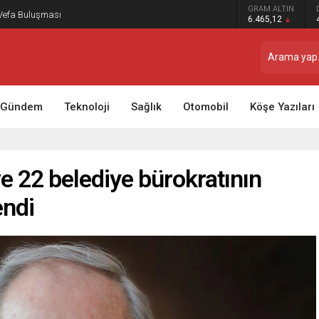
GRAM ALTIN
 Vefa Buluşması
6.465,12
Gündem
Teknoloji
Sağlık
Otomobil
Köşe Yazıları
e 22 belediye bürokratının
endi