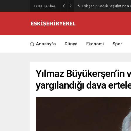
SON DAKİKA
Eskişehir Sağlık Teşkilatında
Anasayfa
Dünya
Ekonomi
Spor
Yılmaz Büyükerşen’in v
yargılandığı dava ertel