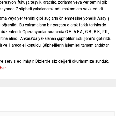
perasyon, fuhuşa teşvik, aracılık, zorlama veya yer temini gibi
asyonda 7 şüpheli yakalanarak adli makamlara sevk edildi.
rlama veya yer temini gibi suçların önlenmesine yönelik Asayiş
ğrenildi. Bu çalışmaların bir parçası olarak farklı tarihlerde
zenlendi. Operasyonlar sırasında Ö.E., A.E.A., G.B., B.K., F.K.,
tına alındı. Ankara’da yakalanan şüpheliler Eskişehir’e getirildi.
dı ve 1 araca el konuldu. Şüphelilerin işlemleri tamamlandıktan
re servis edilmiştir. Bizlerde siz değerli okurlarımıza sunduk.
aber