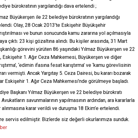
iye bürokratının yargılandığı dava ertelendi ;
maz Büyükerşen ile 22 belediye bürokratının yargılandığı
telendi. Olay, 28 Ocak 2013’te Eskişehir Büyükşehir
arıştırılması ve bunun sonucunda kamu zararına yol açılmasıyla
ya çıktı. 23 kişi gözaltına alındı. Bu kişiler arasında, 31 Mart
şkanlığı görevini yürüten 86 yaşındaki Yılmaz Büyükerşen ve 22
a, Eskişehir 1. Ağır Ceza Mahkemesi, Büyükerşen ve diğer
rıştırma’, ‘edimin ifasına fesat karıştırma’ ve ‘kamu görevlisinin
rarı vermişti. Ancak Yargıtay 5. Ceza Dairesi, bu kararı bozarak
ekrar Eskişehir 1. Ağır Ceza Mahkemesi’nde görülmeye başladı.
diye Başkanı Yılmaz Büyükerşen ve 22 belediye bürokratı
. Avukatların savunmalarının yapılmasının ardından, ara kararlarla
r alınmasına karar verildi ve duruşma 18 Ekim’e ertelendi.
re servis edilmiştir. Bizlerde siz değerli okurlarımıza sunduk.
aber