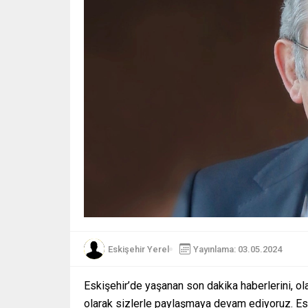
Eskişehir Yerel
Yayınlama: 03.05.2024
Eskişehir’de yaşanan son dakika haberlerini, ola
olarak sizlerle paylaşmaya devam ediyoruz. Eski