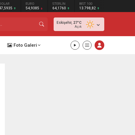
DOLAR
EURO
STERLİN
BIST 100
47,5935
54,9385
64,1760
13.798,82
Eskişehir,
27
°C
Açık
Foto Galeri