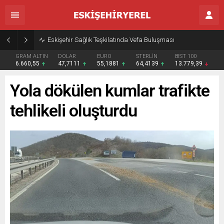
Eskişehir Sağlık Teşkilatında Vefa Buluşması
GRAM ALTIN
DOLAR
EURO
STERLİN
BIST 100
6.660,55
47,7111
55,1881
64,4139
13.779,39
Yola dökülen kumlar trafikte
tehlikeli oluşturdu