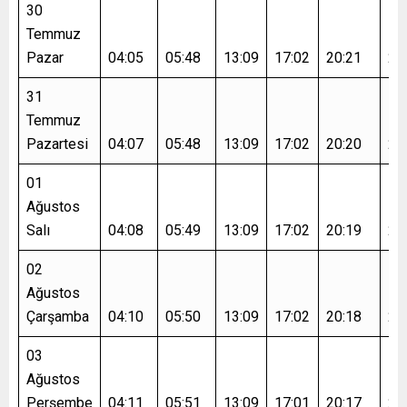
30
Temmuz
Pazar
04:05
05:48
13:09
17:02
20:21
21
31
Temmuz
Pazartesi
04:07
05:48
13:09
17:02
20:20
21
01
Ağustos
Salı
04:08
05:49
13:09
17:02
20:19
21
02
Ağustos
Çarşamba
04:10
05:50
13:09
17:02
20:18
21
03
Ağustos
Perşembe
04:11
05:51
13:09
17:01
20:17
21