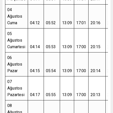
04
Ağustos
Cuma
04:12
05:52
13:09
17:01
20:16
21
05
Ağustos
Cumartesi
04:14
05:53
13:09
17:00
20:15
21
06
Ağustos
Pazar
04:15
05:54
13:09
17:00
20:14
21
07
Ağustos
Pazartesi
04:17
05:55
13:09
17:00
20:13
21
08
Ağustos