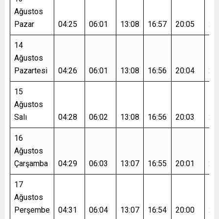
Ağustos
Pazar
04:25
06:01
13:08
16:57
20:05
21
14
Ağustos
Pazartesi
04:26
06:01
13:08
16:56
20:04
21
15
Ağustos
Salı
04:28
06:02
13:08
16:56
20:03
21
16
Ağustos
Çarşamba
04:29
06:03
13:07
16:55
20:01
21
17
Ağustos
Perşembe
04:31
06:04
13:07
16:54
20:00
21