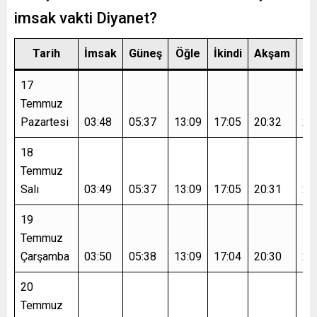
imsak vakti Diyanet?
Tarih
İmsak
Güneş
Öğle
İkindi
Akşam
Ya
17
Temmuz
Pazartesi
03:48
05:37
13:09
17:05
20:32
22
18
Temmuz
Salı
03:49
05:37
13:09
17:05
20:31
22
19
Temmuz
Çarşamba
03:50
05:38
13:09
17:04
20:30
22
20
Temmuz