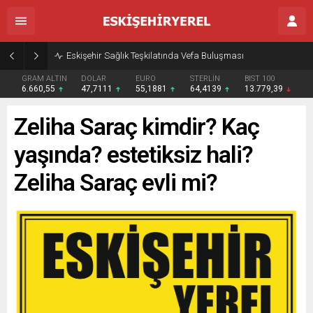
Eskişehir Sağlık Teşkilatında Vefa Buluşması
GRAM ALTIN
DOLAR
EURO
STERLİN
BIST 100
6.660,55
47,7111
55,1881
64,4139
13.779,39
Zeliha Saraç kimdir? Kaç
yaşında? estetiksiz hali?
Zeliha Saraç evli mi?