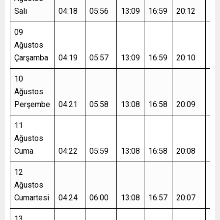
Salı
04:18
05:56
13:09
16:59
20:12
21
09
Ağustos
Çarşamba
04:19
05:57
13:09
16:59
20:10
21
10
Ağustos
Perşembe
04:21
05:58
13:08
16:58
20:09
21
11
Ağustos
Cuma
04:22
05:59
13:08
16:58
20:08
21
12
Ağustos
Cumartesi
04:24
06:00
13:08
16:57
20:07
21
13