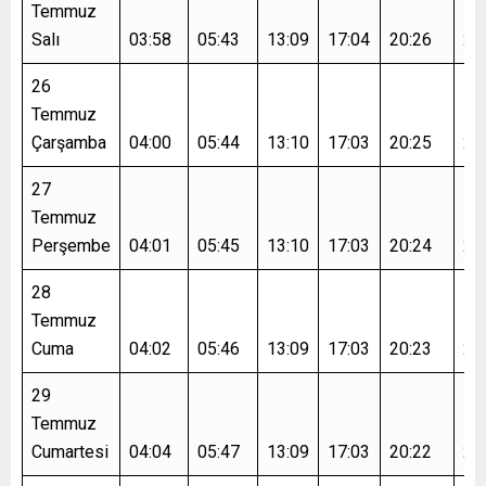
Temmuz
Salı
03:58
05:43
13:09
17:04
20:26
22
26
Temmuz
Çarşamba
04:00
05:44
13:10
17:03
20:25
22
27
Temmuz
Perşembe
04:01
05:45
13:10
17:03
20:24
22
28
Temmuz
Cuma
04:02
05:46
13:09
17:03
20:23
21
29
Temmuz
Cumartesi
04:04
05:47
13:09
17:03
20:22
21