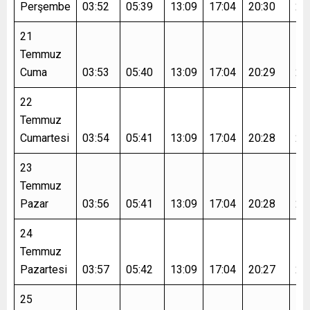
Perşembe
03:52
05:39
13:09
17:04
20:30
22
21
Temmuz
Cuma
03:53
05:40
13:09
17:04
20:29
22
22
Temmuz
Cumartesi
03:54
05:41
13:09
17:04
20:28
22
23
Temmuz
Pazar
03:56
05:41
13:09
17:04
20:28
22
24
Temmuz
Pazartesi
03:57
05:42
13:09
17:04
20:27
22
25