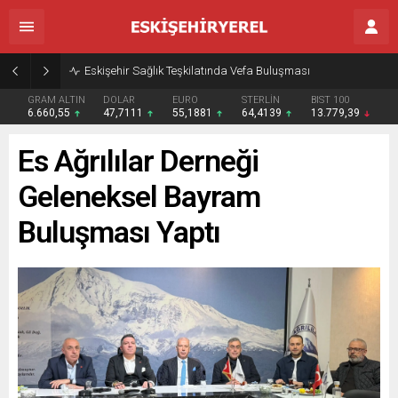
Eskişehir Sağlık Teşkilatında Vefa Buluşması
GRAM ALTIN
DOLAR
EURO
STERLİN
BIST 100
6.660,55
47,7111
55,1881
64,4139
13.779,39
Es Ağrılılar Derneği
Geleneksel Bayram
Buluşması Yaptı