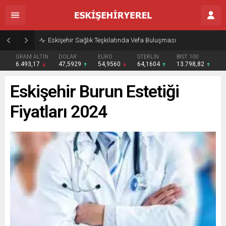
Eskişehir Sağlık Teşkilatında Vefa Buluşması
GRAM ALTIN
DOLAR
EURO
STERLİN
BIST 100
6.493,17
47,5929
54,9560
64,1604
13.798,82
Eskişehir Burun Estetiği
Fiyatları 2024