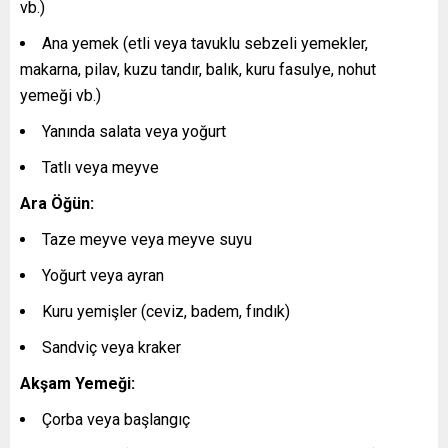
vb.)
Ana yemek (etli veya tavuklu sebzeli yemekler,
makarna, pilav, kuzu tandır, balık, kuru fasulye, nohut
yemeği vb.)
Yanında salata veya yoğurt
Tatlı veya meyve
Ara Öğün:
Taze meyve veya meyve suyu
Yoğurt veya ayran
Kuru yemişler (ceviz, badem, fındık)
Sandviç veya kraker
Akşam Yemeği:
Çorba veya başlangıç