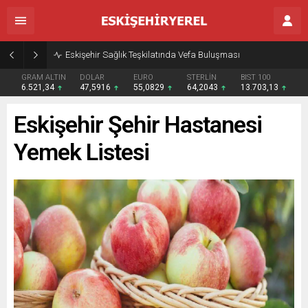
Eskişehir Sağlık Teşkilatında Vefa Buluşması
GRAM ALTIN
DOLAR
EURO
STERLİN
BIST 100
6.521,34
47,5916
55,0829
64,2043
13.703,13
Eskişehir Şehir Hastanesi
Yemek Listesi