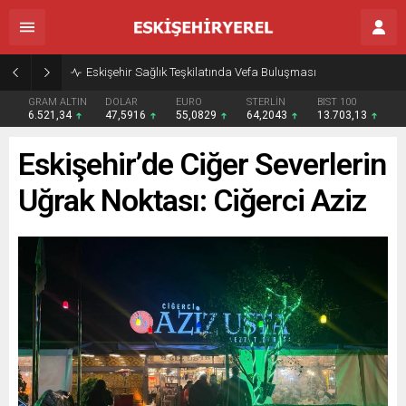
Eskişehir Sağlık Teşkilatında Vefa Buluşması
GRAM ALTIN
DOLAR
EURO
STERLİN
BIST 100
6.521,34
47,5916
55,0829
64,2043
13.703,13
Eskişehir’de Ciğer Severlerin
Uğrak Noktası: Ciğerci Aziz