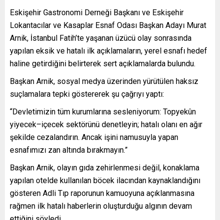
Eskişehir Gastronomi Derneği Başkanı ve Eskişehir
Lokantacılar ve Kasaplar Esnaf Odası Başkan Adayı Murat
Arnik, İstanbul Fatih’te yaşanan üzücü olay sonrasında
yapılan eksik ve hatalı ilk açıklamaların, yerel esnafı hedef
haline getirdiğini belirterek sert açıklamalarda bulundu.
Başkan Arnik, sosyal medya üzerinden yürütülen haksız
suçlamalara tepki göstererek şu çağrıyı yaptı:
“Devletimizin tüm kurumlarına sesleniyorum: Topyekûn
yiyecek–içecek sektörünü denetleyin; hatalı olanı en ağır
şekilde cezalandırın. Ancak işini namusuyla yapan
esnafımızı zan altında bırakmayın.”
Başkan Arnik, olayın gıda zehirlenmesi değil, konaklama
yapılan otelde kullanılan böcek ilacından kaynaklandığını
gösteren Adli Tıp raporunun kamuoyuna açıklanmasına
rağmen ilk hatalı haberlerin oluşturduğu algının devam
ettiğini söyledi.