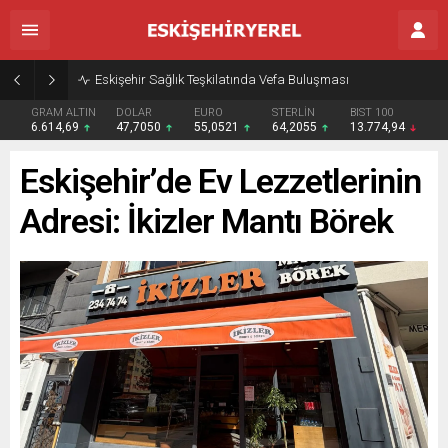
Eskişehir Sağlık Teşkilatında Vefa Buluşması
GRAM ALTIN
DOLAR
EURO
STERLİN
BIST 100
6.614,69
47,7050
55,0521
64,2055
13.774,94
Eskişehir’de Ev Lezzetlerinin
Adresi: İkizler Mantı Börek