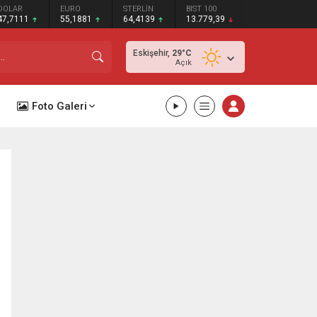
DOLAR
EURO
STERLİN
BIST 100
47,7111
55,1881
64,4139
13.779,39
Eskişehir,
29
°C
Açık
Foto Galeri