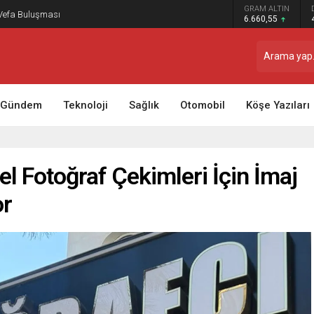
GRAM ALTIN
 Vefa Buluşması
6.660,55
Gündem
Teknoloji
Sağlık
Otomobil
Köşe Yazıları
l Fotoğraf Çekimleri İçin İmaj
or