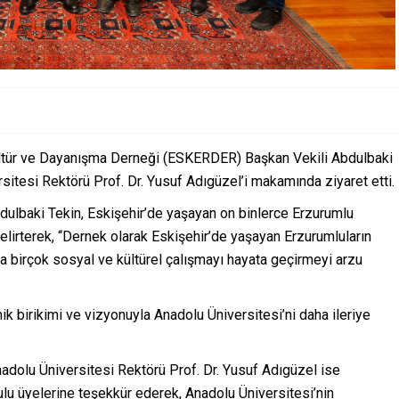
ültür ve Dayanışma Derneği (ESKERDER) Başkan Vekili Abdulbaki
sitesi Rektörü Prof. Dr. Yusuf Adıgüzel’i makamında ziyaret etti.
lbaki Tekin, Eskişehir’de yaşayan on binlerce Erzurumlu
belirterek, “Dernek olarak Eskişehir’de yaşayan Erzurumluların
a birçok sosyal ve kültürel çalışmayı hayata geçirmeyi arzu
ik birikimi ve vizyonuyla Anadolu Üniversitesi’ni daha ileriye
dolu Üniversitesi Rektörü Prof. Dr. Yusuf Adıgüzel ise
u üyelerine teşekkür ederek, Anadolu Üniversitesi’nin