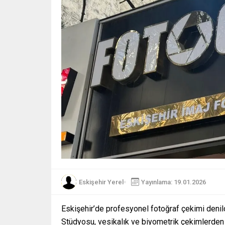
Eskişehir Yerel
Yayınlama: 19.01.2026
Eskişehir’de profesyonel fotoğraf çekimi denild
Stüdyosu, vesikalık ve biyometrik çekimlerden 