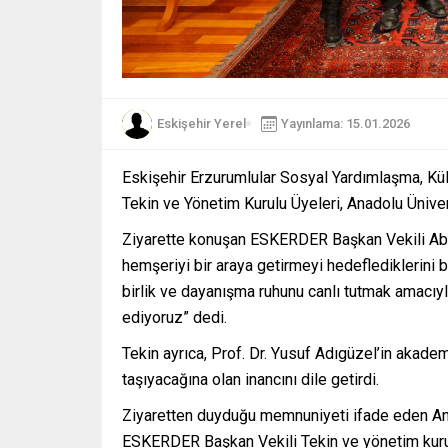
Eskişehir Yerel
Yayınlama: 15.01.2026
Eskişehir Erzurumlular Sosyal Yardımlaşma, K
Tekin ve Yönetim Kurulu Üyeleri, Anadolu Üniver
Ziyarette konuşan ESKERDER Başkan Vekili Abdu
hemşeriyi bir araya getirmeyi hedeflediklerini 
birlik ve dayanışma ruhunu canlı tutmak amacıyl
ediyoruz” dedi.
Tekin ayrıca, Prof. Dr. Yusuf Adıgüzel’in akadem
taşıyacağına olan inancını dile getirdi.
Ziyaretten duyduğu memnuniyeti ifade eden Ana
ESKERDER Başkan Vekili Tekin ve yönetim kurul