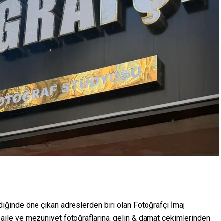
iğinde öne çıkan adreslerden biri olan Fotoğrafçı İmaj
aile ve mezuniyet fotoğraflarına, gelin & damat çekimlerinden