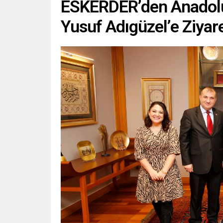
ESKERDER’den Anadolu Ü
Yusuf Adıgüzel’e Ziyar