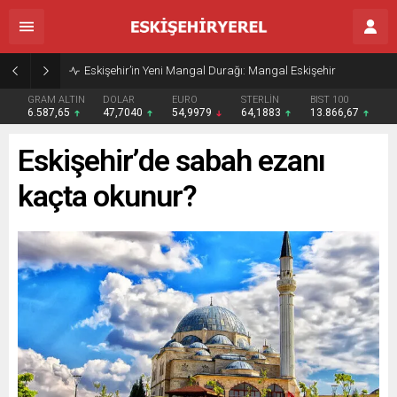
Eskişehir’in Yeni Mangal Durağı: Mangal Eskişehir
GRAM ALTIN
DOLAR
EURO
STERLİN
BIST 100
6.587,65
47,7040
54,9979
64,1883
13.866,67
Eskişehir’de sabah ezanı
kaçta okunur?