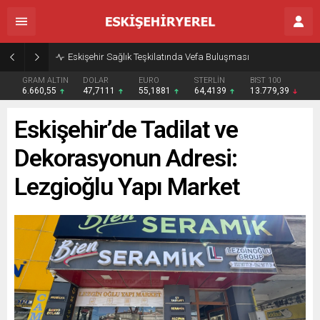
Eskişehir Sağlık Teşkilatında Vefa Buluşması
GRAM ALTIN
DOLAR
EURO
STERLİN
BIST 100
6.660,55
47,7111
55,1881
64,4139
13.779,39
Eskişehir’de Tadilat ve
Dekorasyonun Adresi:
Lezgioğlu Yapı Market