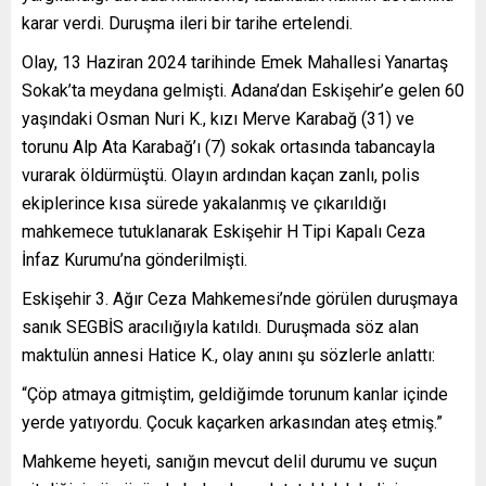
karar verdi. Duruşma ileri bir tarihe ertelendi.
Olay, 13 Haziran 2024 tarihinde Emek Mahallesi Yanartaş
Sokak’ta meydana gelmişti. Adana’dan Eskişehir’e gelen 60
yaşındaki Osman Nuri K., kızı Merve Karabağ (31) ve
torunu Alp Ata Karabağ’ı (7) sokak ortasında tabancayla
vurarak öldürmüştü. Olayın ardından kaçan zanlı, polis
ekiplerince kısa sürede yakalanmış ve çıkarıldığı
mahkemece tutuklanarak Eskişehir H Tipi Kapalı Ceza
İnfaz Kurumu’na gönderilmişti.
Eskişehir 3. Ağır Ceza Mahkemesi’nde görülen duruşmaya
sanık SEGBİS aracılığıyla katıldı. Duruşmada söz alan
maktulün annesi Hatice K., olay anını şu sözlerle anlattı:
“Çöp atmaya gitmiştim, geldiğimde torunum kanlar içinde
yerde yatıyordu. Çocuk kaçarken arkasından ateş etmiş.”
Mahkeme heyeti, sanığın mevcut delil durumu ve suçun