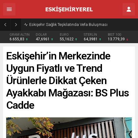
Eskişehir Sağlık Teşkilatında Vefa Buluşması
GRAM ALTIN
DOLAR
EURO
STERLİN
BIST 100
6.655,83
47,6961
55,1622
64,3981
13.779,39
Eskişehir’in Merkezinde
Uygun Fiyatlı ve Trend
Ürünlerle Dikkat Çeken
Ayakkabı Mağazası: BS Plus
Cadde