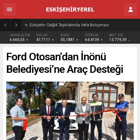
Eskişehir Sağlık Teşkilatında Vefa Buluşması
GRAM ALTIN
DOLAR
EURO
STERLİN
BIST 100
6.660,55
47,7111
55,1881
64,4139
13.779,39
Ford Otosan’dan İnönü
Belediyesi’ne Araç Desteği