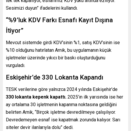
tek tek kapanıyor, esnafımız KDV yükü altında eziliyor.
Sesimizi duyun” ifadelerini kullandı.
“%9’luk KDV Farkı Esnafı Kayıt Dışına
İtiyor”
Mevcut sistemde girdi KDV’sinin %1, satış KDV’sinin ise
%10 olduğunu hatırlatan Arnik, bu uygulamanın küçük
işletmeler üzerinde yıkıcı bir baskı oluşturduğunu
vurguladı.
Eskişehir’de 330 Lokanta Kapandı
TESK verilerine göre yalnızca 2024 yılında Eskişehir’de
330 lokanta kepenk kapattı.
2025’in ilk yarısında ise her
ay ortalama 30 işletmenin kapanma noktasına geldiğini
belirten Arnik, “Birçok işletme devredilmeye çalışılıyor.
Devredemeyen esnaf ise kapatmak zorunda kalıyor. Sarı
siteler devir ilanlarıyla dolu” dedi.