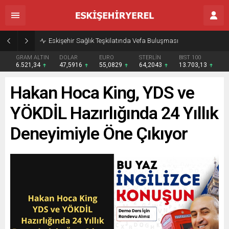
Eskişehir Sağlık Teşkilatında Vefa Buluşması
GRAM ALTIN
DOLAR
EURO
STERLİN
BIST 100
6.521,34
47,5916
55,0829
64,2043
13.703,13
Hakan Hoca King, YDS ve
YÖKDİL Hazırlığında 24 Yıllık
Deneyimiyle Öne Çıkıyor