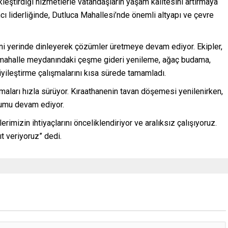
kleştirdiği hizmetlerle vatandaşların yaşam kalitesini artırmaya
 liderliğinde, Dutluca Mahallesi’nde önemli altyapı ve çevre
ni yerinde dinleyerek çözümler üretmeye devam ediyor. Ekipler,
 mahalle meydanındaki çeşme gideri yenileme, ağaç budama,
yileştirme çalışmalarını kısa sürede tamamladı.
maları hızla sürüyor. Kıraathanenin tavan döşemesi yenilenirken,
lumu devam ediyor.
mizin ihtiyaçlarını önceliklendiriyor ve aralıksız çalışıyoruz.
ıt veriyoruz” dedi.