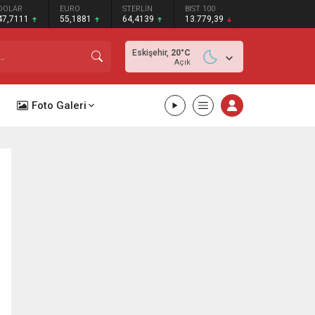
DOLAR
EURO
STERLİN
BIST 100
47,7111
55,1881
64,4139
13.779,39
Eskişehir,
20
°C
Açık
Foto Galeri