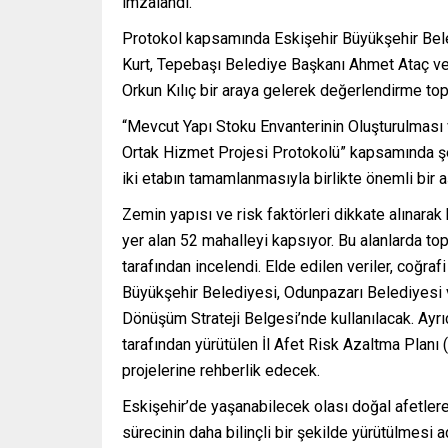
imzalandı.
Protokol kapsamında Eskişehir Büyükşehir Bel
Kurt, Tepebaşı Belediye Başkanı Ahmet Ataç v
Orkun Kılıç bir araya gelerek değerlendirme topl
“Mevcut Yapı Stoku Envanterinin Oluşturulması
Ortak Hizmet Projesi Protokolü” kapsamında şeh
iki etabın tamamlanmasıyla birlikte önemli bir 
Zemin yapısı ve risk faktörleri dikkate alınarak
yer alan 52 mahalleyi kapsıyor. Bu alanlarda t
tarafından incelendi. Elde edilen veriler, coğrafi
Büyükşehir Belediyesi, Odunpazarı Belediyesi v
Dönüşüm Strateji Belgesi’nde kullanılacak. Ayrıc
tarafından yürütülen İl Afet Risk Azaltma Plan
projelerine rehberlik edecek.
Eskişehir’de yaşanabilecek olası doğal afetler
sürecinin daha bilinçli bir şekilde yürütülmesi