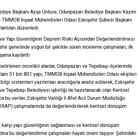
ediye Başkanı Ayşe Ünlüce, Odunpazarı Belediye Başkanı Kazım
e TMMOB İnşaat Mühendisleri Odası Eskişehir Şubesi Başkanı
antıları düzenledi.
 ve Yapı Güvenliğinin Deprem Riski Açısından Değerlendirilmesi
ir genelinde yoğun bir şekilde süren inceleme çalışmaları, ilk
aşama kaydetti.
 belirlenen öncelikli alanlar, Odunpazarı ve Tepebaşı ilçelerinde
oplam 51 bin 801 yapı, TMMOB İnşaat Mühendisleri Odası ekipleri
 bilgi sistemleri yazılımları aracılığıyla analiz edilerek, Eskişehir
e Tepebaşı Belediyesi işbirliği ile hazırlanacak olan Kentsel
a bu veriler, Eskişehir Valiliği İl Afet Acil Durum Müdürlüğü
ı (IRAP) çalışmalarında da değerlendirilerek kentsel dönüşüm
e karşı yapı güvenliğinin sağlanması ve kentsel dönüşüm
 adına bu değerlendirme çalışmaları hayati önem taşıyor. Şehirdeki