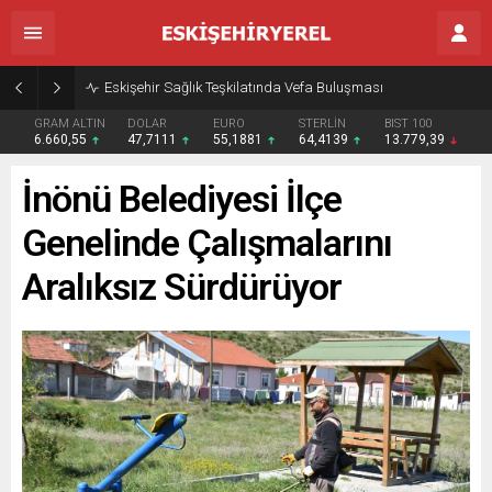
Eskişehir Sağlık Teşkilatında Vefa Buluşması
GRAM ALTIN
DOLAR
EURO
STERLİN
BIST 100
6.660,55
47,7111
55,1881
64,4139
13.779,39
İnönü Belediyesi İlçe
Genelinde Çalışmalarını
Aralıksız Sürdürüyor