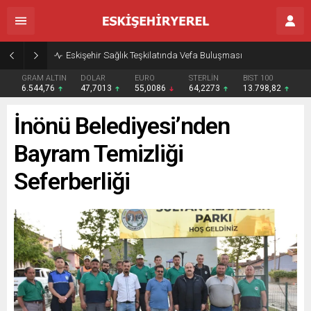
Eskişehir Sağlık Teşkilatında Vefa Buluşması
GRAM ALTIN
DOLAR
EURO
STERLİN
BIST 100
6.544,76
47,7013
55,0086
64,2273
13.798,82
İnönü Belediyesi’nden
Bayram Temizliği
Seferberliği