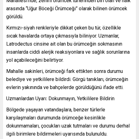
Mahallesi’nde, zehirli örümcek türlerinden biri olan ve halk
arasında “Uğur Böceği Örümceği” olarak bilinen örümcek
görüldü.
Kırmızı-siyah renkleriyle dikkat çeken bu tür, özellikle
sıcak havalarda ortaya çıkmasıyla biliniyor. Uzmanlar,
Latrodectus cinsine ait olan bu örümceğin sokmasının
insanlarda ciddi alerjik reaksiyonlara ve sağlık sorunlarına
yol açabileceğini belirtiyor.
Mahalle sakinleri, örümceği fark ettikten sonra durumu
belediye ve yetkililere bildirdi. Görgü tanıkları, örümceğin
evlerin yakınında ve bahçelerde görüldüğünü ifade etti.
Uzmanlardan Uyarı: Dokunmayın, Yetkililere Bildirin
Bölgede yaşayan vatandaşlara, benzer türlerle
karşılaşmaları durumunda örümceğe kesinlikle
dokunmamaları, çocukları uzak tutmaları ve durumu derhal
ilgili birimlere bildirmeleri uyarısında bulunuldu.