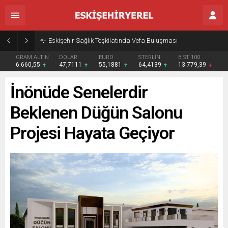
Eskişehir Sağlık Teşkilatında Vefa Buluşması
GRAM ALTIN
DOLAR
EURO
STERLİN
BIST 100
6.660,55
47,7111
55,1881
64,4139
13.779,39
İnönüde Senelerdir
Beklenen Düğün Salonu
Projesi Hayata Geçiyor