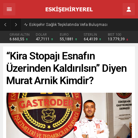
Eskişehir Sağlık Teşkilatında Vefa Buluşması
GRAM ALTIN
DOLAR
EURO
STERLİN
BIST 100
6.660,55
47,7111
55,1881
64,4139
13.779,39
“Kira Stopajı Esnafın
Üzerinden Kaldırılsın” Diyen
Murat Arnik Kimdir?